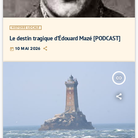
HISTOIRE LOCALE
Le destin tragique d’Édouard Mazé [PODCAST]
today
10 MAI 2026
insert_link