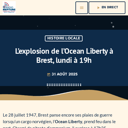
menu
play_arrow
EN DIRECT
HISTOIRE LOCALE
L’explosion de l’Ocean Liberty à
Brest, lundi à 19h
31 AOÛT 2025
today
Le 28 juillet 1947, Brest panse encore ses plaies de guerre
lorsqu’un cargo norvégien, l’
Ocean Liberty
, prend feu dans le
port. Chargé de nitrate d’ammonium, il explose à 17h25,