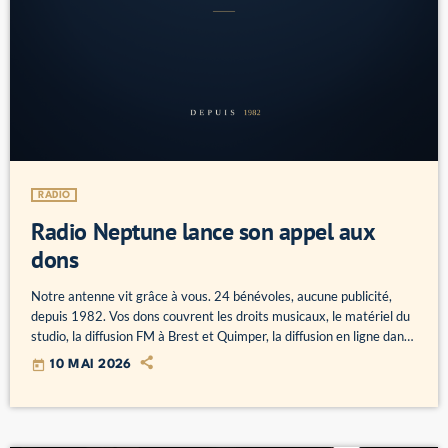
RADIO
Radio Neptune lance son appel aux
dons
Notre antenne vit grâce à vous. 24 bénévoles, aucune publicité,
depuis 1982. Vos dons couvrent les droits musicaux, le matériel du
studio, la diffusion FM à Brest et Quimper, la diffusion en ligne dans
le monde entier. Chaque don compte. Un reçu fiscal donne droit à
today
10 MAI 2026
66 % de déduction d’impôt. Merci à toutes celles et tous ceux qui
nous accompagnent.