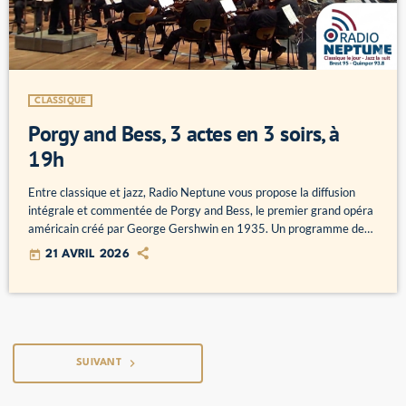
CLASSIQUE
Porgy and Bess, 3 actes en 3 soirs, à
19h
Entre classique et jazz, Radio Neptune vous propose la diffusion
intégrale et commentée de Porgy and Bess, le premier grand opéra
américain créé par George Gershwin en 1935. Un programme de
Bernard Hugues, à partir de la version de Simon Battle avec le
today
21 AVRIL 2026
London Philharmonic orchestra. Mercredi 22, jeudi 23, vendredi 24
avril à 19h
navigate_next
SUIVANT