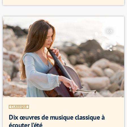
chanson pop-jazz est ensoleillée et optimiste, parfaite pour l'été. 4.
The Girl from Ipanema - Antonio […]
insert_link
CLASSIQUE
Dix œuvres de musique classique à
écouter l’été