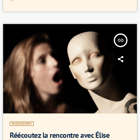
insert_link
MAGAZINES
Réécoutez la rencontre avec Élise