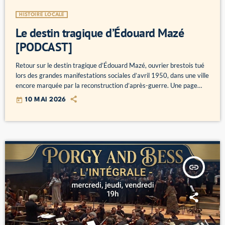
HISTOIRE LOCALE
Le destin tragique d’Édouard Mazé
[PODCAST]
Retour sur le destin tragique d’Édouard Mazé, ouvrier brestois tué
lors des grandes manifestations sociales d’avril 1950, dans une ville
encore marquée par la reconstruction d’après-guerre. Une page
forte de l’histoire ouvrière brestoise. lundi à 19h dans les Belles
today
10 MAI 2026
Histoires et disponible en podcast :
insert_link