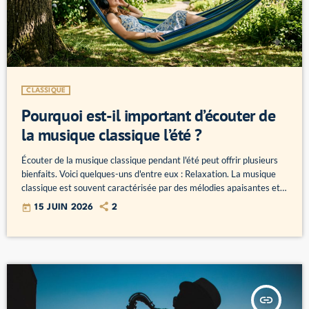
CLASSIQUE
Pourquoi est-il important d’écouter de
la musique classique l’été ?
Écouter de la musique classique pendant l'été peut offrir plusieurs
bienfaits. Voici quelques-uns d'entre eux : Relaxation. La musique
classique est souvent caractérisée par des mélodies apaisantes et
des rythmes doux. Elle peut vous aider à vous détendre, à réduire le
today
15 JUIN 2026
2
stress et à vous sentir plus calme pendant les chaudes journées
d'été. Inspiration. La musique classique est connue pour son
caractère expressif et émotionnellement riche. Elle peut vous
inspirer, […]
insert_link