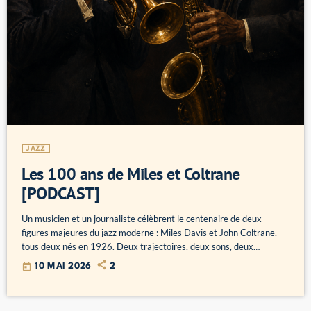
JAZZ
Les 100 ans de Miles et Coltrane
[PODCAST]
Un musicien et un journaliste célèbrent le centenaire de deux
figures majeures du jazz moderne : Miles Davis et John Coltrane,
tous deux nés en 1926. Deux trajectoires, deux sons, deux
manières de faire basculer l’histoire du jazz, c'est mardi à 20h dans
today
10 MAI 2026
2
Ping Pong Jazz.