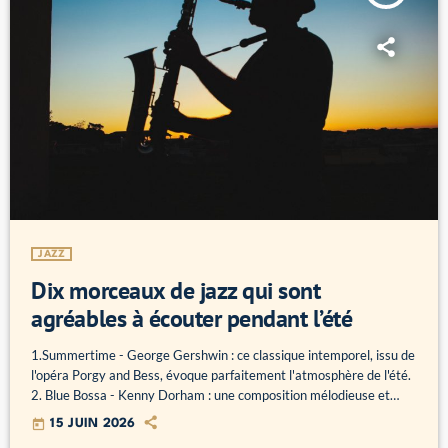
JAZZ
Dix morceaux de jazz qui sont
agréables à écouter pendant l’été
1.Summertime - George Gershwin : ce classique intemporel, issu de
l'opéra Porgy and Bess, évoque parfaitement l'atmosphère de l'été.
2. Blue Bossa - Kenny Dorham : une composition mélodieuse et
entraînante qui capture l'énergie et la chaleur estivale. 3. Sunny -
today
15 JUIN 2026
Bobby Hebb : bien que ce ne soit pas strictement du jazz, cette