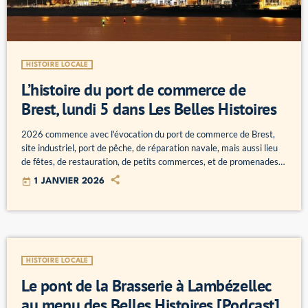
HISTOIRE LOCALE
L’histoire du port de commerce de
Brest, lundi 5 dans Les Belles Histoires
2026 commence avec l'évocation du port de commerce de Brest,
site industriel, port de pêche, de réparation navale, mais aussi lieu
de fêtes, de restauration, de petits commerces, et de promenades.
C'est lundi à 19h dans les Belles Histoires. Photo Frédéric Le
today
1 JANVIER 2026
Mouillour
HISTOIRE LOCALE
Le pont de la Brasserie à Lambézellec
au menu des Belles Histoires [Podcast]