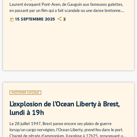
Laurent évoquent Pont-Aven, de Gauguin aux fameuses galettes,
en passant par un film qui a fait scandale ou une danse bretonne.
Les Belles Histoires, c'est le lundi 15 septembre à 19 heures,
today
15 SEPTEMBRE 2025
2
rediffusion le samedi 20 septembre et disponible en podcast :
HISTOIRE LOCALE
L’explosion de l’Ocean Liberty à Brest,
lundi à 19h
Le 28 juillet 1947, Brest panse encore ses plaies de guerre
lorsqu’un cargo norvégien, l’Ocean Liberty, prend feu dans le port.
Chargé de nitrate d’ammonium, il explose à 17h25, provoquant une