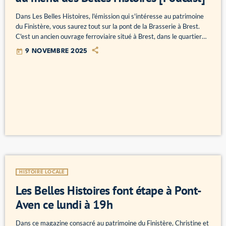
Dans Les Belles Histoires, l'émission qui s'intéresse au patrimoine
du Finistère, vous saurez tout sur la pont de la Brasserie à Brest.
C'est un ancien ouvrage ferroviaire situé à Brest, dans le quartier
de Lambézellec. Construit entre 1891 et 1893, il permettait à la
today
9 NOVEMBRE 2025
ligne du Réseau départemental du Finistère de franchir la vallée du
Spernot et de relier Brest à Ploudalmézeau. Il mesure environ 109
mètres de long et […]
HISTOIRE LOCALE
Les Belles Histoires font étape à Pont-
Aven ce lundi à 19h
Dans ce magazine consacré au patrimoine du Finistère, Christine et