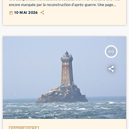
encore marquée par la reconstruction d’après-guerre. Une page
forte de l’histoire ouvrière brestoise. lundi à 19h dans les Belles
today
10 MAI 2026
Histoires et disponible en podcast :
insert_link
HISTOIRE LOCALE