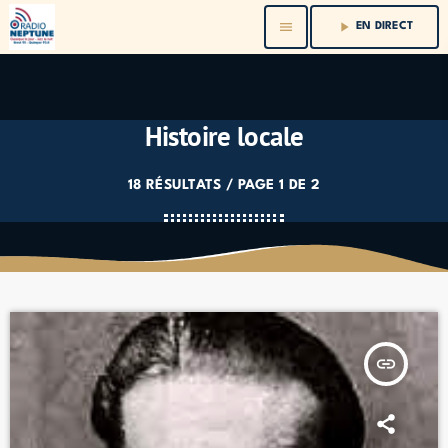
menu
play_arrow
EN DIRECT
Histoire locale
18 RÉSULTATS / PAGE 1 DE 2
insert_link