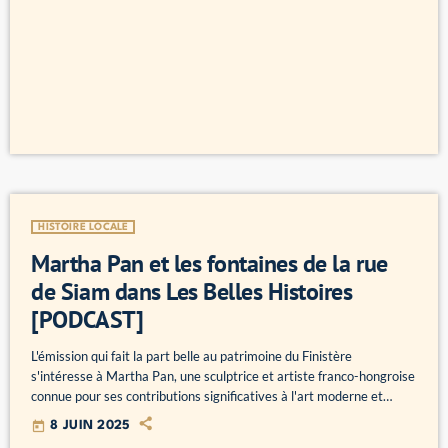
femmes n'étaient pas autorisées à embarquer sur des navires de la
marine française. Les Belles Histoires, le […]
HISTOIRE LOCALE
Martha Pan et les fontaines de la rue
de Siam dans Les Belles Histoires
[PODCAST]
L'émission qui fait la part belle au patrimoine du Finistère
s'intéresse à Martha Pan, une sculptrice et artiste franco-hongroise
connue pour ses contributions significatives à l'art moderne et
contemporain. Elle est particulièrement célèbre pour ses sculptures
today
8 JUIN 2025
abstraites et ses installations artistiques. Et notamment pour les