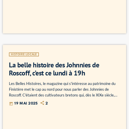
sept fontaines de granit noir de la rue de Siam à Brest qui à l'origine
s'intégraient dans un projet plus vaste. Pour en parler, Christine […]
HISTOIRE LOCALE
La belle histoire des Johnnies de
Roscoff, c’est ce lundi à 19h
Les Belles Histoires, le magazine qui s'intéresse au patrimoine du
Finistère met le cap au nord pour nous parler des Johnnies de
Roscoff. C'étaient des cultivateurs bretons qui, dès le XIXe siècle,
traversaient la Manche pour vendre leurs oignons rosés en
today
19 MAI 2025
2
Angleterre, souvent à vélo et en porte-à-porte. Ce commerce a
connu son apogée dans les années 1920. L’oignon de Roscoff est
aujourd’hui une spécialité protégée par une AOP. Bien […]