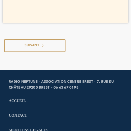
navigate_next
SUIVANT
RADIO NEPTUNE - ASSOCIATION CENTRE BREST - 7, RUE DU
CHÂTEAU 29200 BREST - 06 63 67 01 95
ACCUEIL
CONTACT
MENTIONS LEGALES