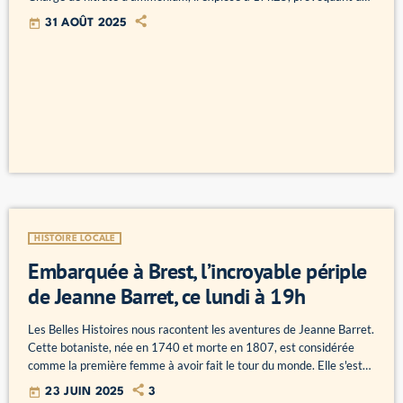
déflagration entendue à 50 km à la ronde. Le drame fait une
today
31 AOÛT 2025
vingtaine de morts, des centaines de blessés et dévaste une ville
déjà meurtrie. À travers témoignages et mémoire locale, Les Belles
Histoires retrace heure par heure cette […]
HISTOIRE LOCALE
Embarquée à Brest, l’incroyable périple
de Jeanne Barret, ce lundi à 19h
Les Belles Histoires nous racontent les aventures de Jeanne Barret.
Cette botaniste, née en 1740 et morte en 1807, est considérée
comme la première femme à avoir fait le tour du monde. Elle s'est
déguisée en homme pour pouvoir embarquer sur l'expédition de
today
23 JUIN 2025
3
Louis-Antoine de Bougainville depuis Brest, car à cette époque, les