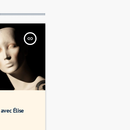
insert_link
avec Élise