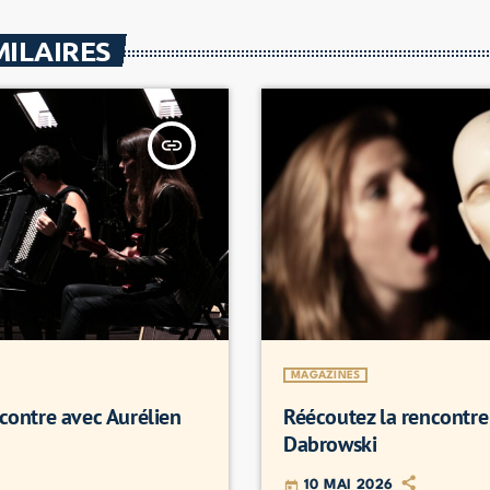
MILAIRES
insert_link
MAGAZINES
contre avec Aurélien
Réécoutez la rencontre 
Dabrowski
10 MAI 2026
today