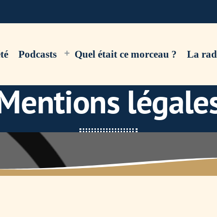
té
Podcasts
Quel était ce morceau ?
La rad
Mentions légale