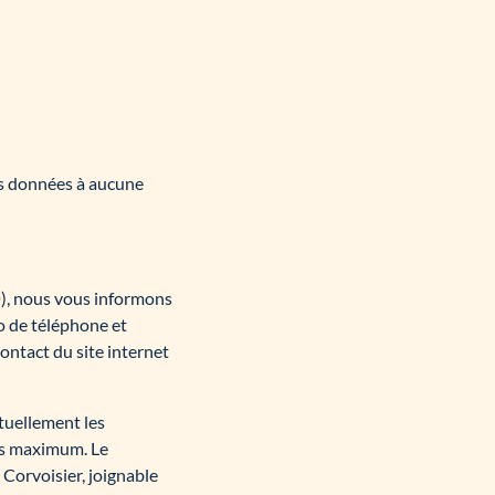
os données à aucune
D
), nous vous informons
o de téléphone et
contact du site internet
tuellement les
is maximum. Le
 Corvoisier, joignable