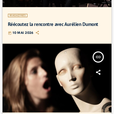
MAGAZINES
Réécoutez la rencontre avec Aurélien Dumont
today
10 MAI 2026
insert_link