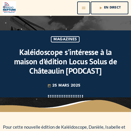
menu
play_arrow
EN DIRECT
MAGAZINES
Kaléidoscope s’intéresse à la
maison d’édition Locus Solus de
Châteaulin [PODCAST]
25 MARS 2025
today
Pour cette nouvelle édition de Kaléidoscope, Danièle, Isabelle et