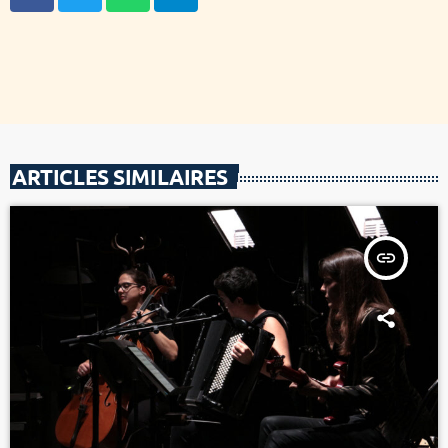
ARTICLES SIMILAIRES
insert_link