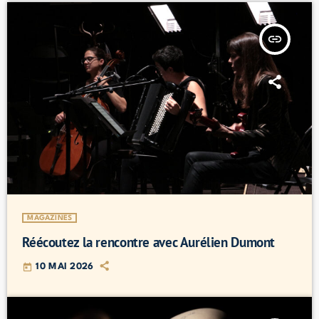
insert_link
MAGAZINES
Réécoutez la rencontre avec Aurélien Dumont
today
10 MAI 2026