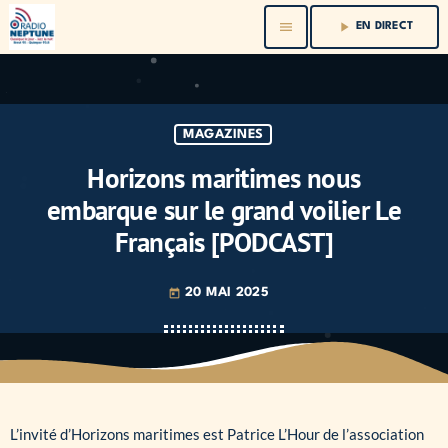
menu
play_arrow
EN DIRECT
MAGAZINES
Horizons maritimes nous
embarque sur le grand voilier Le
Français [PODCAST]
20 MAI 2025
today
L’invité d’Horizons maritimes est Patrice L’Hour de l’association