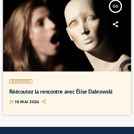
insert_link
MAGAZINES
Réécoutez la rencontre avec Élise Dabrowski
today
10 MAI 2026