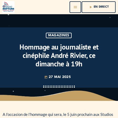
menu
play_arrow
EN DIRECT
MAGAZINES
Hommage au journaliste et
cinéphile André Rivier, ce
dimanche à 19h
27 MAI 2025
today
A l’occasion de l’hommage qui sera, le 5 juin prochain aux Studios