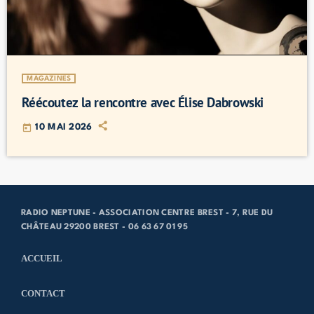
MAGAZINES
Réécoutez la rencontre avec Élise Dabrowski
today
10 MAI 2026
RADIO NEPTUNE - ASSOCIATION CENTRE BREST - 7, RUE DU
CHÂTEAU 29200 BREST - 06 63 67 01 95
ACCUEIL
CONTACT