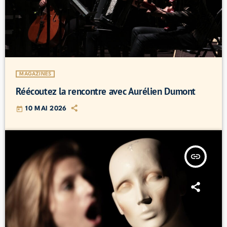
MAGAZINES
Réécoutez la rencontre avec Aurélien Dumont
today
10 MAI 2026
insert_link