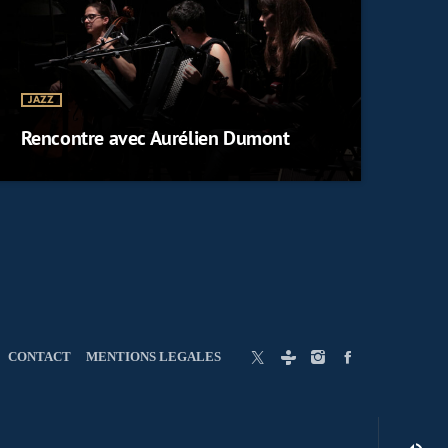
JAZZ
Rencontre avec Aurélien Dumont
CONTACT
MENTIONS LEGALES
Cantate BWV 194 Hochsterwunschtes Freudenfest - Yukari Nonos