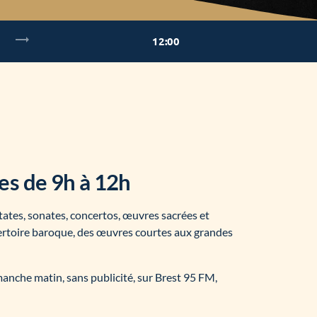
trending_flat
12:00
es de 9h à 12h
tes, sonates, concertos, œuvres sacrées et
épertoire baroque, des œuvres courtes aux grandes
nche matin, sans publicité, sur Brest 95 FM,