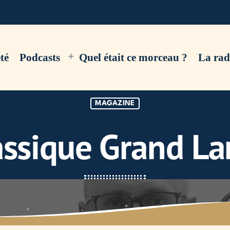
té
Podcasts
Quel était ce morceau ?
La rad
MAGAZINE
assique Grand La