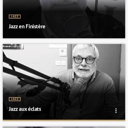
JAZZ
Jazz en Finistère
JAZZ
Jazz aux éclats
more_vert
Jazz aux éclats
close